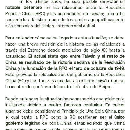
	En los últimos años, ha sido posible detectar un 
notable deterioro
 en las relaciones entre la República 
Popular China (RPC) y las autoridades en Taiwán; lo cual ha 
convertido a la isla en uno de los puntos geopolíticamente 
más sensibles del tablero internacional actual.  
Para entender cómo se ha llegado a esta situación, se debe 
hacer una breve revisión de la historia de las relaciones a 
través del Estrecho desde mediados de siglo XX hasta la 
actualidad.
 El actual statu quo entre Taiwán y el resto de 
China es resultado de la victoria decisiva de la Revolución 
China y la fundación de la RPC el 1ero de octubre de 1949.
Esto provocó la relocalización del gobierno de la República 
China (RC) y sus fuerzas armadas a la isla de Taiwán, que se 
ha mantenido por fuera del control efectivo de Beijing. 
Desde entonces, la situación ha permanecido esencialmente 
inalterada debido a 
cuatro factores centrales. 
En primer 
lugar, se debe considerar al Principio de Una Sola China, por 
el cual tanto la RPC como la RC sostienen ser el 
único 
gobierno legítimo
 de toda China; estableciendo que China 
es un país único e indivisible. En segundo lugar, se encuentra 